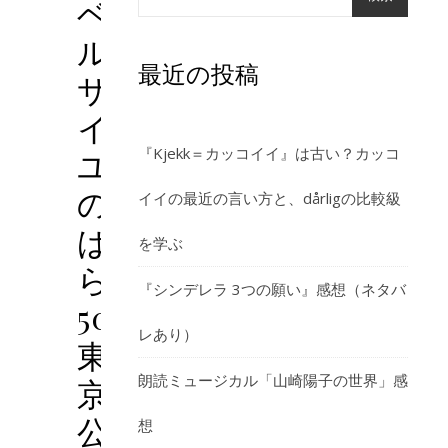
ベ
ル
最近の投稿
サ
イ
ユ
『Kjekk＝カッコイイ』は古い？カッコ
の
イイの最近の言い方と、dårligの比較級
ば
を学ぶ
ら
『シンデレラ 3つの願い』感想（ネタバ
50・
レあり）
東
朗読ミュージカル「山崎陽子の世界」感
京
公
想