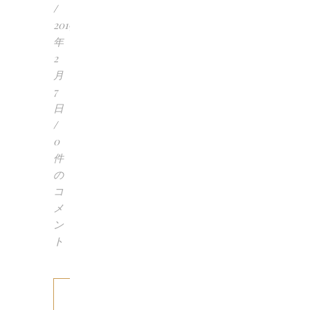
/
2019
年
2
月
7
日
/
0
件
の
コ
メ
ン
ト
も