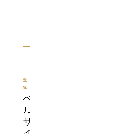
っ
と
読
む
宝
塚
ベ
ル
サ
イ