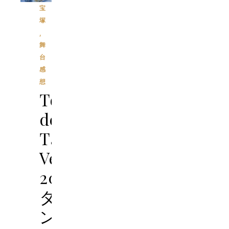
宝
塚
,
舞
台
感
想
Todos
del
Tango
Verano
2018
タ
ン