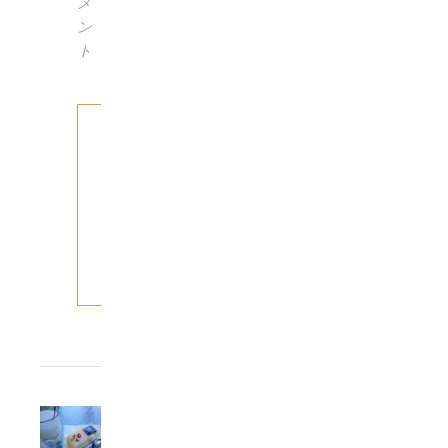
メ
ン
ト
も
っ
と
読
む