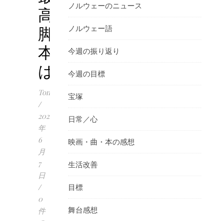
ノルウェーのニュース
高！
脚
ノルウェー語
本
今週の振り返り
は…
今週の目標
Tomoko
宝塚
/
2024
日常／心
年
6
映画・曲・本の感想
月
7
生活改善
日
/
目標
0
舞台感想
件