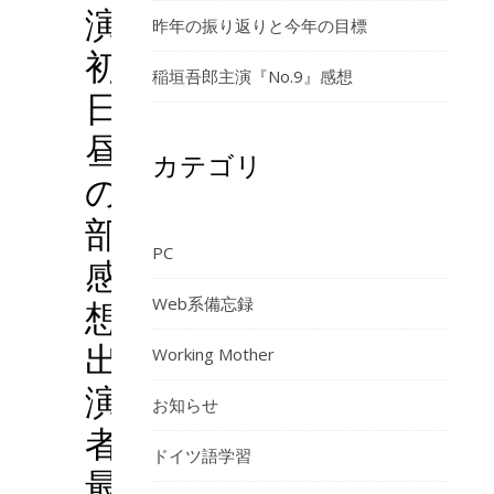
演
昨年の振り返りと今年の目標
初
稲垣吾郎主演『No.9』感想
日
昼
カテゴリ
の
部
PC
感
想：
Web系備忘録
出
Working Mother
演
お知らせ
者
ドイツ語学習
最