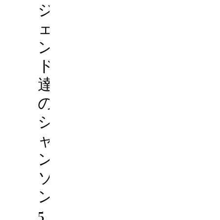
ジ
ェ
ン
ド
達
の
シ
ャ
ン
ソ
ン
5