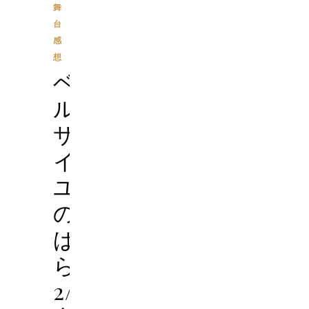
舞
台
感
想
ベ
ル
サ
イ
ユ
の
ば
ら’45
2/5