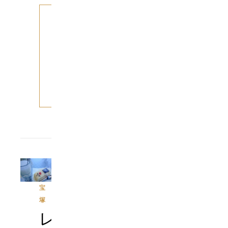
も
っ
と
読
む
宝
塚
レ