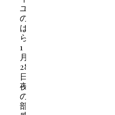
ユ
の
ば
ら’45
1
月
28
日
夜
の
部