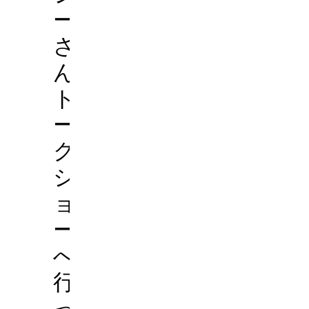
ー
さ
ん
ト
ー
ク
シ
ョ
ー）
へ
行
っ