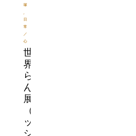
塚
,
日
常
／
心
世
界
ら
ん
展
（ネ
ッ
シ