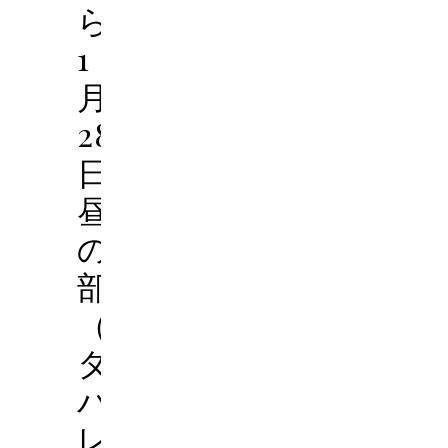
ら’45
1
月
28
日
昼
の
部
（ネ
タ
バ
レ