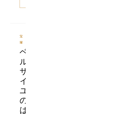
む
宝
塚
ベ
ル
サ
イ
ユ
の
ば