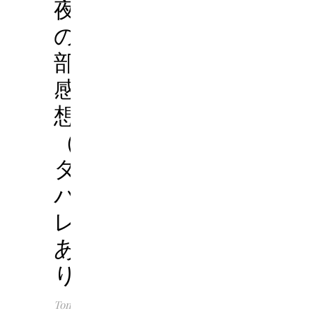
夜
の
部
感
想
（ネ
タ
バ
レ
あ
り）
Tomoko