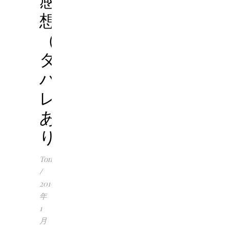
感
想
（ネ
タ
バ
レ
あ
り）
Tomoko
/
2019
年
1
月