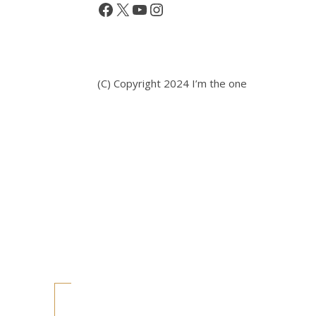
50・
Facebook
X
YouTube
Instagram
東
京
公
演
(C) Copyright 2024 I’m the one
初
日
昼
の
部
感
想：
出
演
者
最…
も