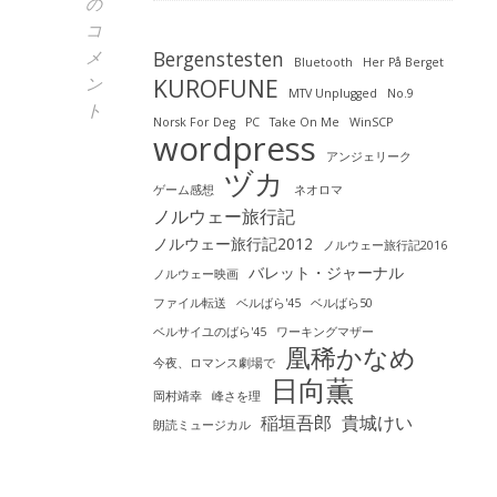
の
コ
メ
Bergenstesten
Bluetooth
Her På Berget
ン
KUROFUNE
MTV Unplugged
No.9
ト
Norsk For Deg
PC
Take On Me
WinSCP
wordpress
ブ
アンジェリーク
ヅカ
ロ
ゲーム感想
ネオロマ
グ
ノルウェー旅行記
更
ノルウェー旅行記2012
ノルウェー旅行記2016
新
バレット・ジャーナル
ノルウェー映画
「ベ
ファイル転送
ベルばら'45
ベルばら50
ル
ベルサイユのばら'45
ワーキングマザー
サ
凰稀かなめ
今夜、ロマンス劇場で
イ
日向薫
ユ
岡村靖幸
峰さを理
の
稲垣吾郎
貴城けい
朗読ミュージカル
ば
ら