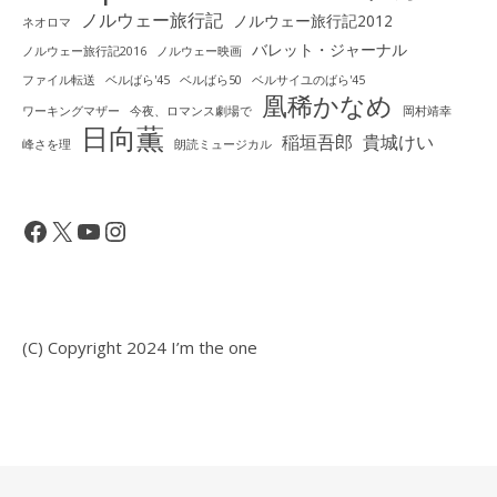
ノルウェー旅行記
ノルウェー旅行記2012
ネオロマ
バレット・ジャーナル
ノルウェー旅行記2016
ノルウェー映画
ファイル転送
ベルばら'45
ベルばら50
ベルサイユのばら'45
凰稀かなめ
ワーキングマザー
今夜、ロマンス劇場で
岡村靖幸
日向薫
稲垣吾郎
貴城けい
峰さを理
朗読ミュージカル
Facebook
X
YouTube
Instagram
(C) Copyright 2024 I’m the one