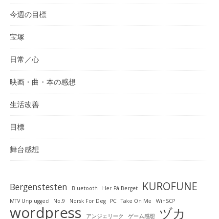
今週の目標
宝塚
日常／心
映画・曲・本の感想
生活改善
目標
舞台感想
KUROFUNE
Bergenstesten
Bluetooth
Her På Berget
MTV Unplugged
No.9
Norsk For Deg
PC
Take On Me
WinSCP
wordpress
ヅカ
アンジェリーク
ゲーム感想