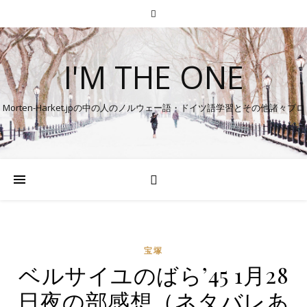
I'M THE ONE
Morten-Harket.jpの中の人のノルウェー語・ドイツ語学習とその他諸々ブロ
グ
宝塚
ベルサイユのばら’45 1月28
日夜の部感想（ネタバレあ