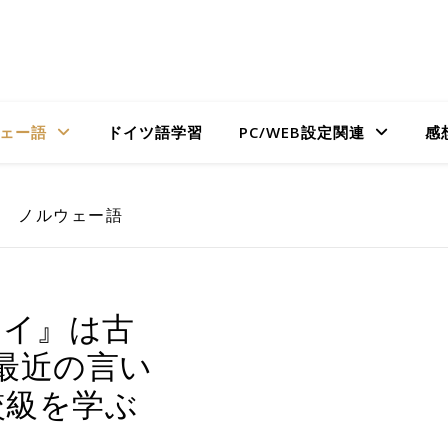
ェー語
ドイツ語学習
PC/WEB設定関連
感
ノルウェー語
イイ』は古
最近の言い
比較級を学ぶ