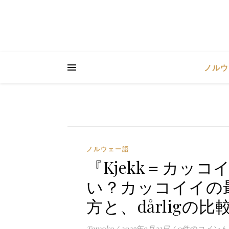
ノルウ
ノルウェー語
『Kjekk＝カッコ
い？カッコイイの
方と、dårligの
Tomoko
/
2025年9月23日
/
0件のコメント