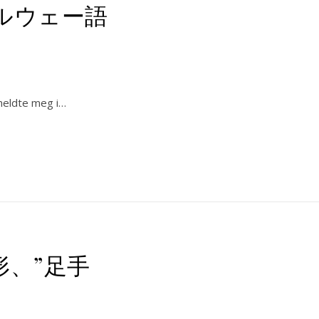
ルウェー語
te meg i…
形、”足手
し