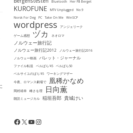
Bergenstesten
Bluetooth
Her På Berget
KUROFUNE
MTV Unplugged
No.9
Norsk For Deg
PC
Take On Me
WinSCP
wordpress
アンジェリーク
ヅカ
始
ゲーム感想
ネオロマ
ノルウェー旅行記
ノルウェー旅行記2012
ノルウェー旅行記2016
バレット・ジャーナル
ノルウェー映画
ファイル転送
ベルばら'45
ベルばら50
ベルサイユのばら'45
ワーキングマザー
凰稀かなめ
今夜、ロマンス劇場で
に
日向薫
岡村靖幸
峰さを理
稲垣吾郎
貴城けい
朗読ミュージカル
Facebook
X
YouTube
Instagram