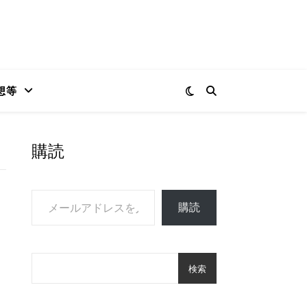
想等
購読
メールアドレスを入力...
購読
検索