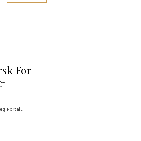
k For
た
 Portal…