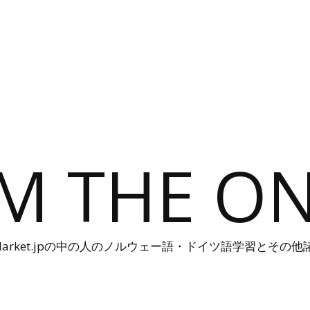
'M THE O
n-Harket.jpの中の人のノルウェー語・ドイツ語学習とその