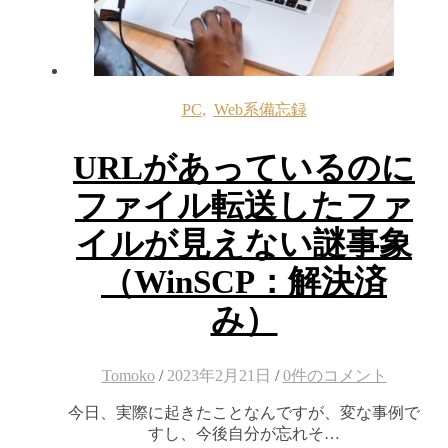
PC
,
Web系備忘録
URLがあっているのに
ファイル転送したファ
イルが見えない謎事象
（WinSCP：解決済
み）
Tomoko
/
2023年2月21日
/
0件のコメント
今日、実際に起きたことなんですが、変な事例で
すし、今後自分が忘れそ…