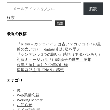
メールアドレスを入力...
購読
検索
検索
最近の投稿
『Kjekk＝カッコイイ』は古い？カッコイイの最
近の言い方と、dårligの比較級を学ぶ
『シンデレラ 3つの願い』感想（ネタバレあり）
朗読ミュージカル「山崎陽子の世界」感想
昨年の振り返りと今年の目標
稲垣吾郎主演『No.9』感想
カテゴリ
PC
Web系備忘録
Working Mother
お知らせ
ドイツ語学習