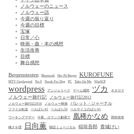
ノルウェーのニュース
ノルウェー語
今週の振り返り
今週の目標
宝塚
日常／心
映画・曲・本の感想
生活改善
目標
舞台感想
KUROFUNE
Bergenstesten
Bluetooth
Her På Berget
MTV Unplugged
No.9
Norsk For Deg
PC
Take On Me
WinSCP
wordpress
ヅカ
アンジェリーク
ゲーム感想
ネオロマ
ノルウェー旅行記
ノルウェー旅行記2012
バレット・ジャーナル
ノルウェー旅行記2016
ノルウェー映画
ファイル転送
ベルばら'45
ベルばら50
ベルサイユのばら'45
凰稀かなめ
ワーキングマザー
今夜、ロマンス劇場で
岡村靖幸
日向薫
稲垣吾郎
貴城けい
峰さを理
朗読ミュージカル