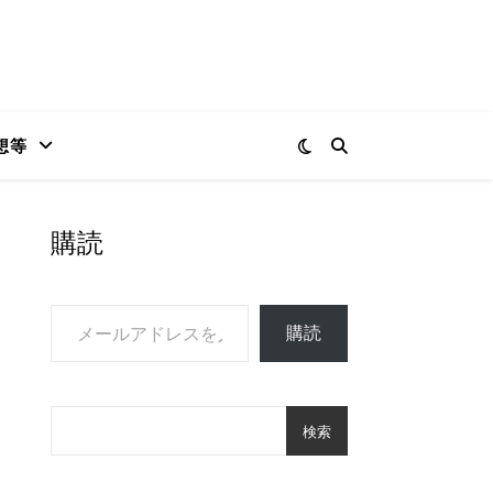
想等
購読
メールアドレスを入力...
購読
検索