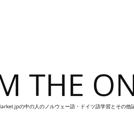
'M THE O
n-Harket.jpの中の人のノルウェー語・ドイツ語学習とその