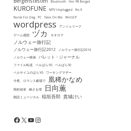
Bergenstesten
Bluetooth
Her På Berget
KUROFUNE
MTV Unplugged
No.9
Norsk For Deg
PC
Take On Me
WinSCP
wordpress
アンジェリーク
ヅカ
ゲーム感想
ネオロマ
ノルウェー旅行記
ノルウェー旅行記2012
ノルウェー旅行記2016
バレット・ジャーナル
ノルウェー映画
ファイル転送
ベルばら'45
ベルばら50
ベルサイユのばら'45
ワーキングマザー
凰稀かなめ
今夜、ロマンス劇場で
日向薫
岡村靖幸
峰さを理
稲垣吾郎
貴城けい
朗読ミュージカル
Facebook
X
YouTube
Instagram