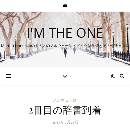
I'M THE ONE
Morten-Harket.jpの中の人のノルウェー語・ドイツ語学習とその他諸々ブロ
グ
ノルウェー語
2冊目の辞書到着
2013年7月11日