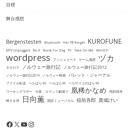
目標
舞台感想
KUROFUNE
Bergenstesten
Bluetooth
Her På Berget
MTV Unplugged
No.9
Norsk For Deg
PC
Take On Me
WinSCP
wordpress
ヅカ
アンジェリーク
ゲーム感想
ノルウェー旅行記
ノルウェー旅行記2012
ネオロマ
バレット・ジャーナル
ノルウェー旅行記2016
ノルウェー映画
ファイル転送
ベルばら'45
ベルばら50
ベルサイユのばら'45
凰稀かなめ
ワーキングマザー
今夜、ロマンス劇場で
岡村靖幸
日向薫
稲垣吾郎
貴城けい
峰さを理
朗読ミュージカル
Facebook
X
YouTube
Instagram