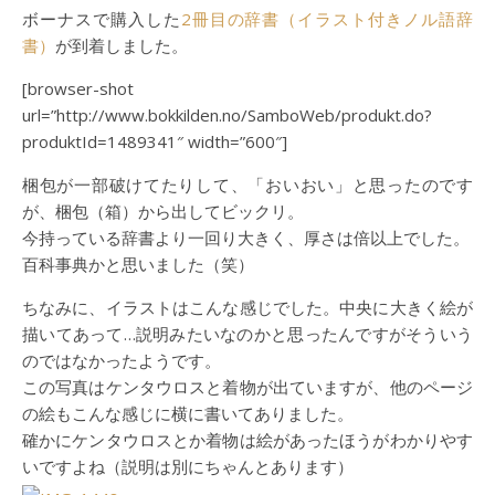
ボーナスで購入した
2冊目の辞書（イラスト付きノル語辞
書）
が到着しました。
[browser-shot
url=”http://www.bokkilden.no/SamboWeb/produkt.do?
produktId=1489341″ width=”600″]
梱包が一部破けてたりして、「おいおい」と思ったのです
が、梱包（箱）から出してビックリ。
今持っている辞書より一回り大きく、厚さは倍以上でした。
百科事典かと思いました（笑）
ちなみに、イラストはこんな感じでした。中央に大きく絵が
描いてあって…説明みたいなのかと思ったんですがそういう
のではなかったようです。
この写真はケンタウロスと着物が出ていますが、他のページ
の絵もこんな感じに横に書いてありました。
確かにケンタウロスとか着物は絵があったほうがわかりやす
いですよね（説明は別にちゃんとあります）