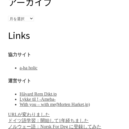
アーカイブ
ア
ー
カ
Links
イ
ブ
協力サイト
a-ha holic
運営サイト
Håvard Rem Dikt.jp
Lykke til ! -Ameba-
With you – with me(Morten Harket.jp)
URLが変わりました
ドイツ語学習：開始して1年経ちました
ノルウェー語：Norsk For Deg に登録してみた