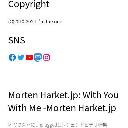
Copyright
(C)2010-2024 I’m the one
SNS
Facebook
Twitter
YouTube
Mastodon
Instagram
Morten Harket.jp: With You
With Me -Morten Harket.jp
MTVで久々にUnpluggedとレジェンドビデオ特集