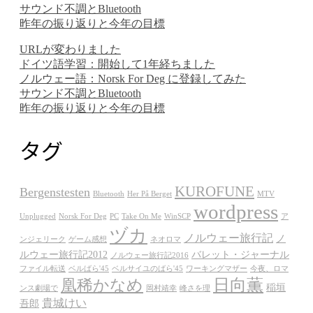
サウンド不調とBluetooth
昨年の振り返りと今年の目標
URLが変わりました
ドイツ語学習：開始して1年経ちました
ノルウェー語：Norsk For Deg に登録してみた
サウンド不調とBluetooth
昨年の振り返りと今年の目標
タグ
KUROFUNE
Bergenstesten
Bluetooth
Her På Berget
MTV
wordpress
Unplugged
Norsk For Deg
PC
Take On Me
WinSCP
ア
ヅカ
ノルウェー旅行記
ノ
ンジェリーク
ゲーム感想
ネオロマ
ルウェー旅行記2012
バレット・ジャーナル
ノルウェー旅行記2016
ファイル転送
ベルばら'45
ベルサイユのばら'45
ワーキングマザー
今夜、ロマ
日向薫
凰稀かなめ
稲垣
ンス劇場で
岡村靖幸
峰さを理
貴城けい
吾郎