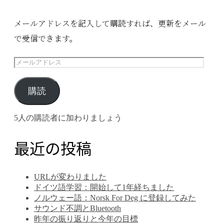
メールアドレスを記入して購読すれば、更新をメール
で受信できます。
メ
ー
ル
購読
ア
5人の購読者に加わりましょう
ド
レ
最近の投稿
ス
URLが変わりました
ドイツ語学習：開始して1年経ちました
ノルウェー語：Norsk For Deg に登録してみた
サウンド不調とBluetooth
昨年の振り返りと今年の目標