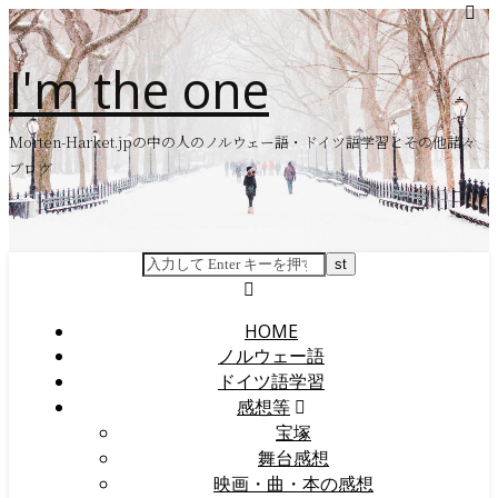
I'm the one
Morten-Harket.jpの中の人のノルウェー語・ドイツ語学習とその他諸々
ブログ
HOME
ノルウェー語
ドイツ語学習
感想等
宝塚
舞台感想
映画・曲・本の感想