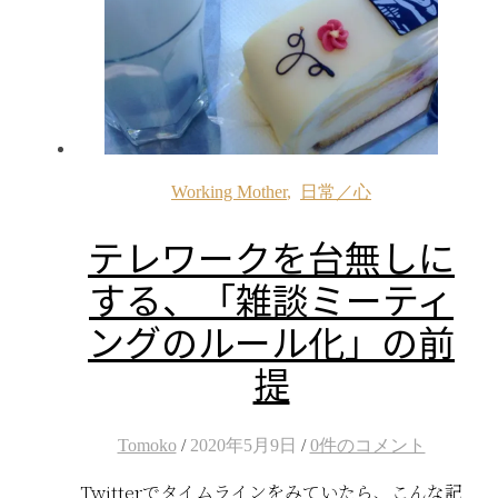
Working Mother
,
日常／心
テレワークを台無しに
する、「雑談ミーティ
ングのルール化」の前
提
Tomoko
/
2020年5月9日
/
0件のコメント
Twitterでタイムラインをみていたら、こんな記