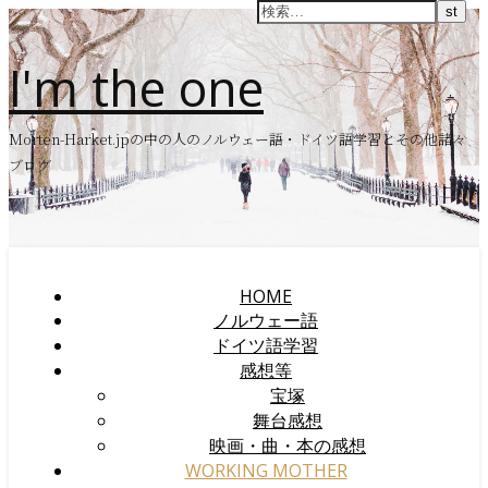
I'm the one
Morten-Harket.jpの中の人のノルウェー語・ドイツ語学習とその他諸々
ブログ
HOME
ノルウェー語
ドイツ語学習
感想等
宝塚
舞台感想
映画・曲・本の感想
WORKING MOTHER