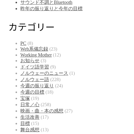
サウンド不調とBluetooth
昨年の振り返りと今年の目標
カテゴリー
PC
(8)
Web系備忘録
(23)
Working Mother
(12)
お知らせ
(3)
ドイツ語学習
(9)
ノルウェーのニュース
(1)
ノルウェー語
(228)
今週の振り返り
(24)
今週の目標
(18)
宝塚
(19)
日常／心
(258)
映画・曲・本の感想
(27)
生活改善
(17)
目標
(15)
舞台感想
(13)