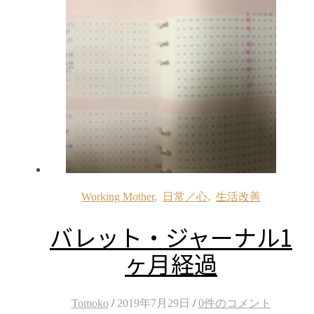
Working Mother
,
日常／心
,
生活改善
バレット・ジャーナル1
ヶ月経過
Tomoko
/
2019年7月29日
/
0件のコメント