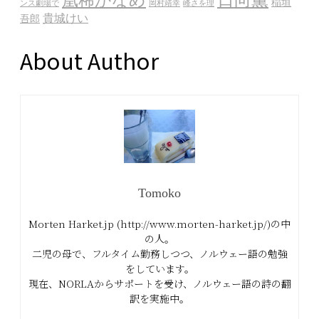
凰稀かなめ
稲垣
ンス劇場で
岡村靖幸
峰さを理
貴城けい
吾郎
About Author
Tomoko
Morten Harket.jp (http://www.morten-harket.jp/)の中
の人。
二児の母で、フルタイム勤務しつつ、ノルウェー語の勉強
をしています。
現在、NORLAからサポートを受け、ノルウェー語の詩の翻
訳を実施中。