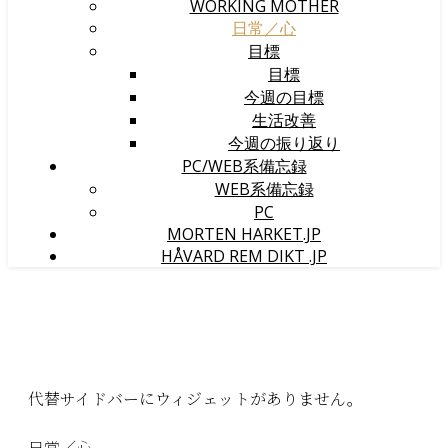
WORKING MOTHER
日常／心
目標
目標
今週の目標
生活改善
今週の振り返り
PC/WEB系備忘録
WEB系備忘録
PC
MORTEN HARKET.JP
HÅVARD REM DIKT .JP
代替サイドバーにウィジェットがありません。
日常／心