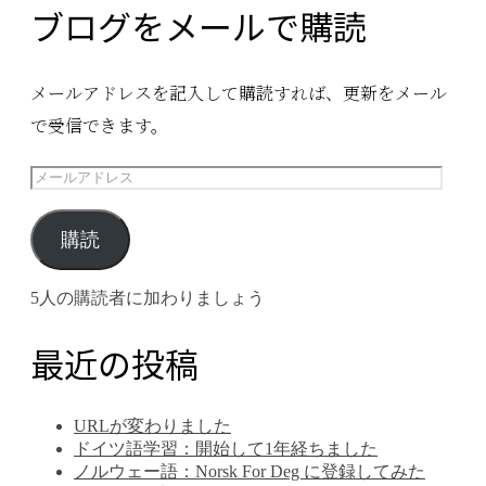
ブログをメールで購読
メールアドレスを記入して購読すれば、更新をメール
で受信できます。
メ
ー
ル
購読
ア
5人の購読者に加わりましょう
ド
レ
最近の投稿
ス
URLが変わりました
ドイツ語学習：開始して1年経ちました
ノルウェー語：Norsk For Deg に登録してみた