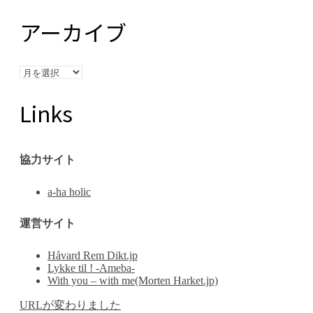
アーカイブ
ア
ー
カ
Links
イ
ブ
協力サイト
a-ha holic
運営サイト
Håvard Rem Dikt.jp
Lykke til ! -Ameba-
With you – with me(Morten Harket.jp)
URLが変わりました