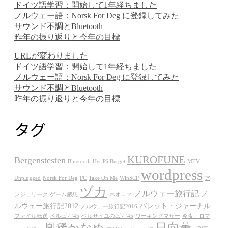
ドイツ語学習：開始して1年経ちました
ノルウェー語：Norsk For Deg に登録してみた
サウンド不調とBluetooth
昨年の振り返りと今年の目標
URLが変わりました
ドイツ語学習：開始して1年経ちました
ノルウェー語：Norsk For Deg に登録してみた
サウンド不調とBluetooth
昨年の振り返りと今年の目標
タグ
KUROFUNE
Bergenstesten
Bluetooth
Her På Berget
MTV
wordpress
Unplugged
Norsk For Deg
PC
Take On Me
WinSCP
ア
ヅカ
ノルウェー旅行記
ノ
ンジェリーク
ゲーム感想
ネオロマ
ルウェー旅行記2012
バレット・ジャーナル
ノルウェー旅行記2016
ファイル転送
ベルばら'45
ベルサイユのばら'45
ワーキングマザー
今夜、ロマ
日向薫