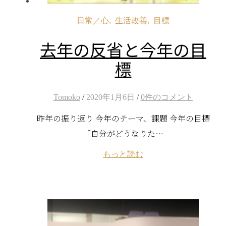
日常／心
,
生活改善
,
目標
去年の反省と今年の目
標
Tomoko
/
2020年1月6日
/
0件のコメント
昨年の振り返り 今年のテーマ、課題 今年の目標
「自分がどうなりた…
もっと読む