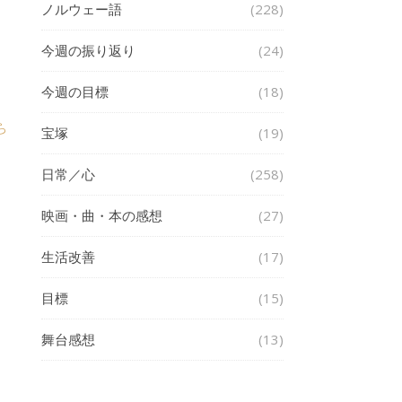
ノルウェー語
(228)
今週の振り返り
(24)
今週の目標
(18)
ら
宝塚
(19)
日常／心
(258)
映画・曲・本の感想
(27)
生活改善
(17)
目標
(15)
舞台感想
(13)