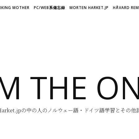
KING MOTHER
PC/WEB系備忘録
MORTEN HARKET.JP
HÅVARD REM 
'M THE O
n-Harket.jpの中の人のノルウェー語・ドイツ語学習とその