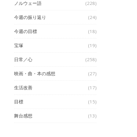
ノルウェー語
(228)
今週の振り返り
(24)
今週の目標
(18)
宝塚
(19)
日常／心
(258)
映画・曲・本の感想
(27)
生活改善
(17)
目標
(15)
舞台感想
(13)