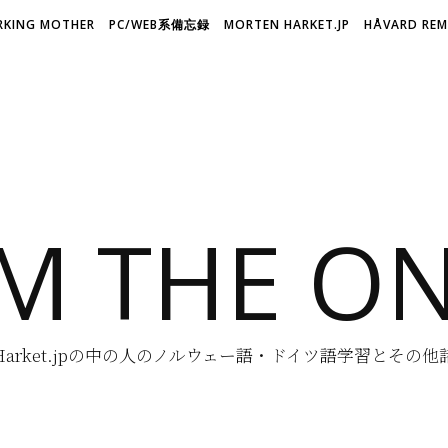
KING MOTHER
PC/WEB系備忘録
MORTEN HARKET.JP
HÅVARD REM 
'M THE O
n-Harket.jpの中の人のノルウェー語・ドイツ語学習とその