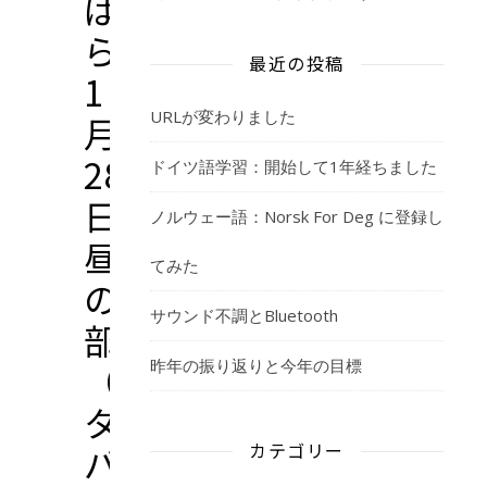
ば
ら’45
最近の投稿
1
URLが変わりました
月
28
ドイツ語学習：開始して1年経ちました
日
ノルウェー語：Norsk For Deg に登録し
昼
てみた
の
サウンド不調とBluetooth
部
昨年の振り返りと今年の目標
（ネ
タ
カテゴリー
バ