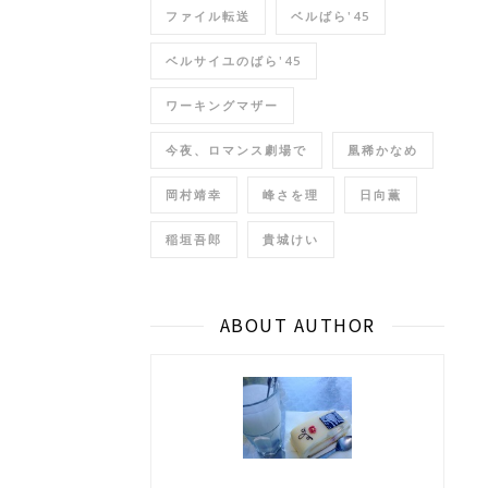
ファイル転送
ベルばら'45
ベルサイユのばら'45
ワーキングマザー
今夜、ロマンス劇場で
凰稀かなめ
岡村靖幸
峰さを理
日向薫
稲垣吾郎
貴城けい
ABOUT AUTHOR