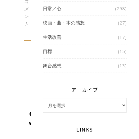
コ
日常／心
(258)
メ
ン
映画・曲・本の感想
(27)
ト
生活改善
(17)
も
目標
(15)
っ
舞台感想
(13)
と
読
アーカイブ
む
アーカイブ
LINKS