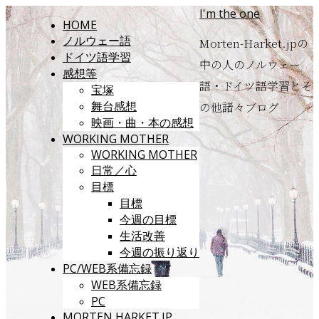
I'm the one
HOME
ノルウェー語
Morten-Harket.jpの
ドイツ語学習
中の人のノルウェー
感想等
語・ドイツ語学習とそ
宝塚
舞台感想
の他諸々ブログ
映画・曲・本の感想
WORKING MOTHER
WORKING MOTHER
日常／心
目標
目標
今週の目標
生活改善
今週の振り返り
PC/WEB系備忘録
WEB系備忘録
PC
MORTEN HARKET.JP