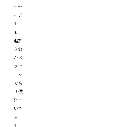
ッセ
ージ
で
も、
追加
され
たメ
ッセ
ージ
でも
「僕
につ
いて
き
て」