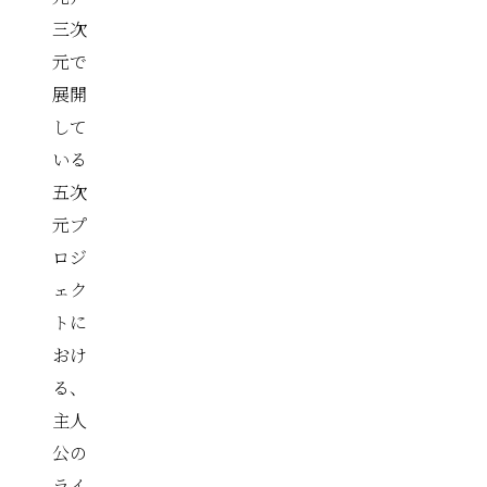
三次
元で
展開
して
いる
五次
元プ
ロジ
ェク
トに
おけ
る、
主人
公の
ライ