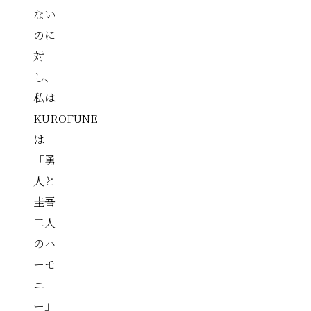
ない
のに
対
し、
私は
KUROFUNE
は
「勇
人と
圭吾
二人
のハ
ーモ
ニ
ー」