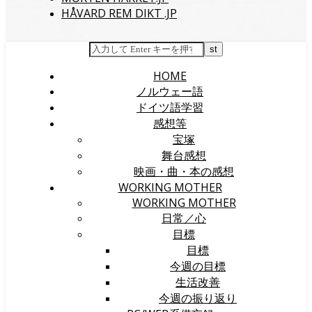
HÅVARD REM DIKT .JP
HOME
ノルウェー語
ドイツ語学習
感想等
宝塚
舞台感想
映画・曲・本の感想
WORKING MOTHER
WORKING MOTHER
日常／心
目標
目標
今週の目標
生活改善
今週の振り返り