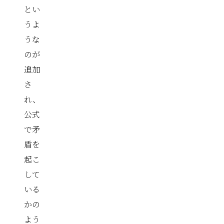
とい
うよ
うな
のが
追加
さ
れ、
公式
で矛
盾を
起こ
して
いる
かの
よう