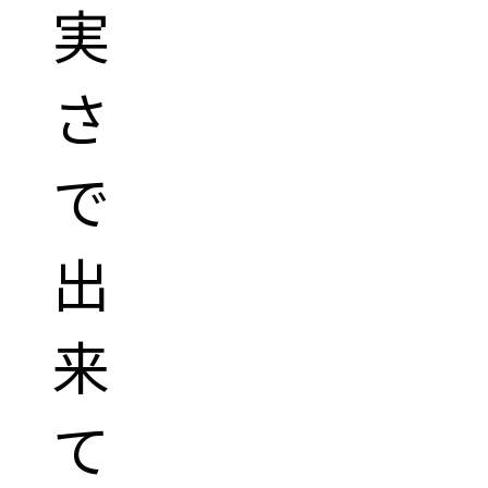
実
さ
で
出
来
て