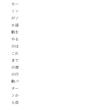
モー
トン
がソ
ロ活
動を
やる
のは
これ
まで
の彼
の行
動パ
ター
ンか
ら自