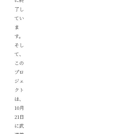
に終
了し
てい
ま
す。
そし
て、
この
プロ
ジェ
クト
は、
10月
21日
に武