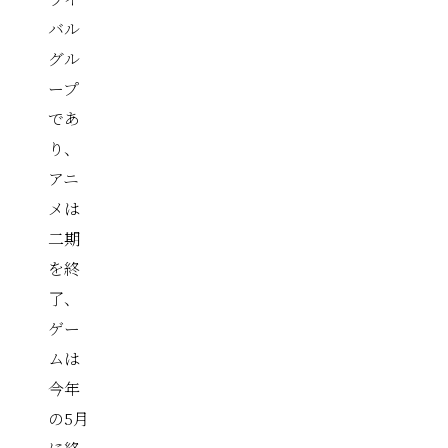
バル
グル
ープ
であ
り、
アニ
メは
二期
を終
了、
ゲー
ムは
今年
の5月