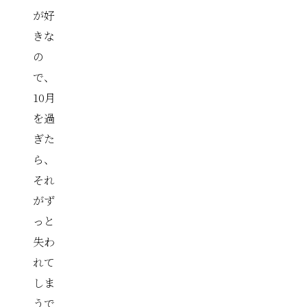
が好
きな
の
で、
10月
を過
ぎた
ら、
それ
がず
っと
失わ
れて
しま
うで