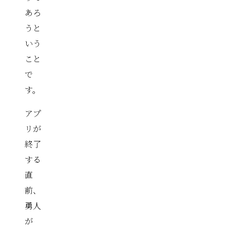
あろ
うと
いう
こと
で
す。
アプ
リが
終了
する
直
前、
勇人
が