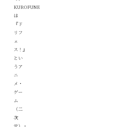
KUROFUNE
は
『ド
リフ
ェ
ス！』
とい
うア
ニ
メ・
ゲー
ム
（二
次
元）・