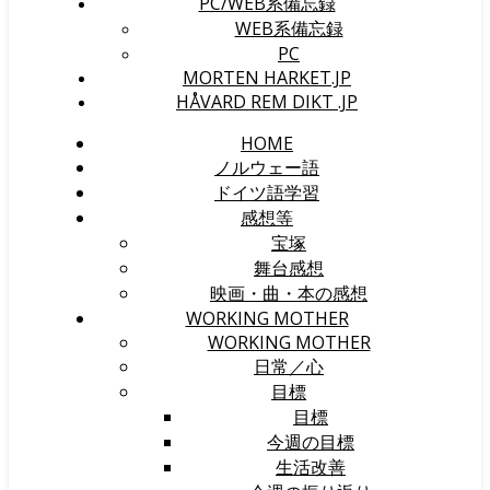
PC/WEB系備忘録
WEB系備忘録
PC
MORTEN HARKET.JP
HÅVARD REM DIKT .JP
HOME
ノルウェー語
ドイツ語学習
感想等
宝塚
舞台感想
映画・曲・本の感想
WORKING MOTHER
WORKING MOTHER
日常／心
目標
目標
今週の目標
生活改善