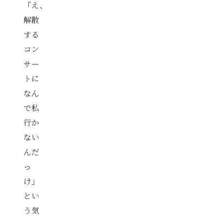
「え、
解散
する
コン
サー
トに
なん
で私
行か
ない
んだ
っ
け」
とい
う気