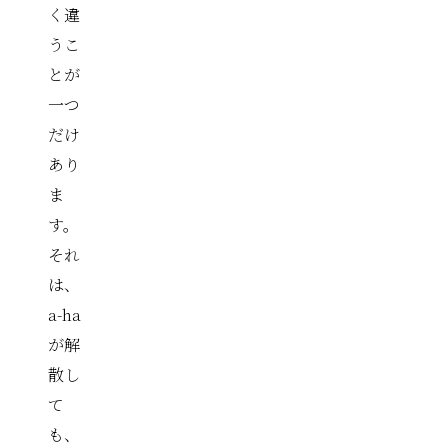
く違
うこ
とが
一つ
だけ
あり
ま
す。
それ
は、
a-ha
が解
散し
て
も、