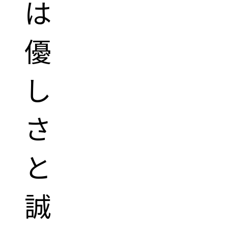
は
優
し
さ
と
誠