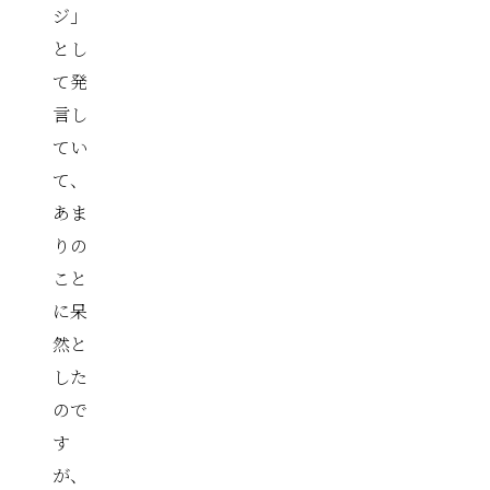
ジ」
とし
て発
言し
てい
て、
あま
りの
こと
に呆
然と
した
ので
す
が、