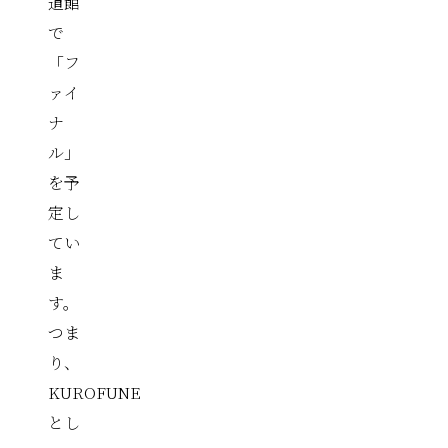
道館
で
「フ
ァイ
ナ
ル」
を予
定し
てい
ま
す。
つま
り、
KUROFUNE
とし