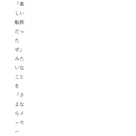
「楽
しい
船旅
だっ
た
ぜ」
みた
いな
こと
を
「さ
よな
らメ
ッセ
ー