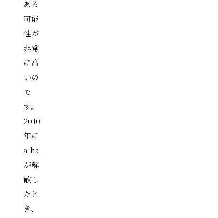
ある
可能
性が
非常
に高
いの
で
す。
2010
年に
a-ha
が解
散し
たと
き、