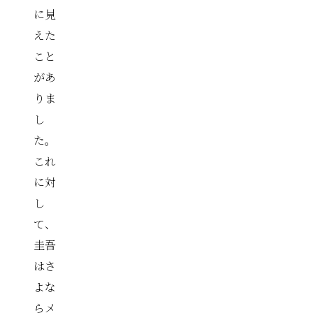
に見
えた
こと
があ
りま
し
た。
これ
に対
し
て、
圭吾
はさ
よな
らメ