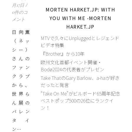
月17日
/
MORTEN HARKET.JP: WITH
0件のコ
YOU WITH ME -MORTEN
メント
HARKET.JP
日向薫
MTVで久々にUnpluggedとレジェンド
（ネッ
ビデオ特集
シー）
『Brother』から10年
さんの
欧州文化首都イベント開催・
ファン
Bodø2024の代表者がプレゼン
クラブ
Take ThatのGary Barlow、a-haが好き
だったと発言
から、
“Take On Me”がビルボード65周年記念
世界ら
ベストポップ500の26位にランクイ
ん展の
ン！
バレン
タイ
ン…