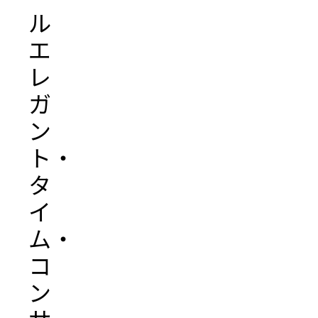
ル
エ
レ
ガ
ン
ト・
タ
イ
ム・
コ
ン