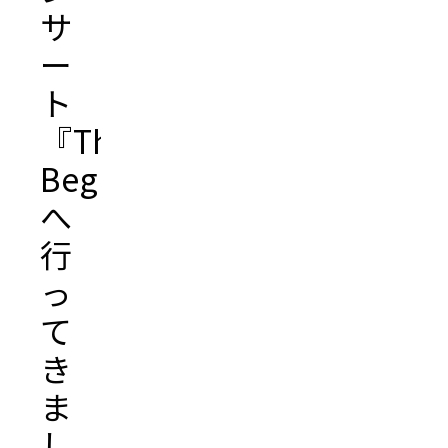
サ
ー
ト
『The
Begining』
へ
行
っ
て
き
ま
し