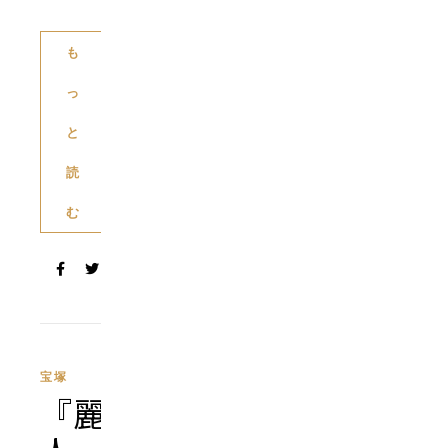
も
っ
と
読
む
宝塚
『麗