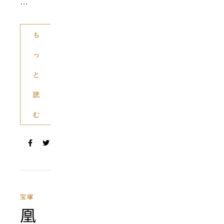
…
も
っ
と
読
む
宝塚
凰