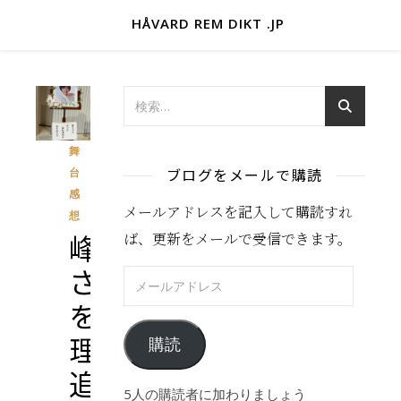
HÅVARD REM DIKT .JP
舞
ブログをメールで購読
台
感
メールアドレスを記入して購読すれ
想
峰
ば、更新をメールで受信できます。
さ
メールアドレス
を
理
購読
追
5人の購読者に加わりましょう