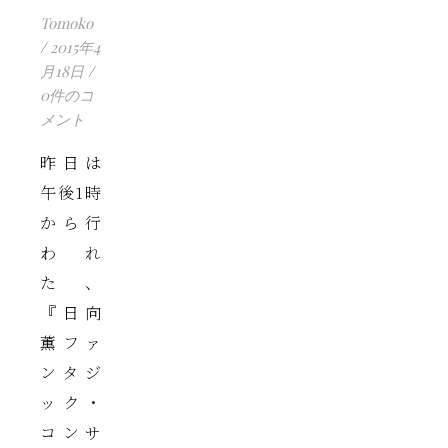
Tomoko
/
2015年4
月18日
/
0件のコ
メント
昨日は
午後1時
から行
われ
た、
『日向
薫ファ
ンタジ
ック・
コンサ