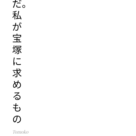
だ。
私
が
宝
塚
に
求
め
る
も
の
Tomoko