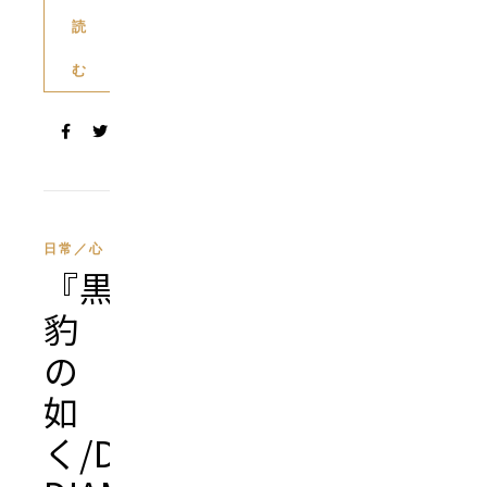
読
む
日常／心
『黒
豹
の
如
く/Dear