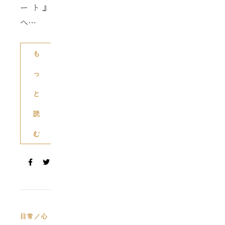
ート』
へ…
も
っ
と
読
む
日常／心