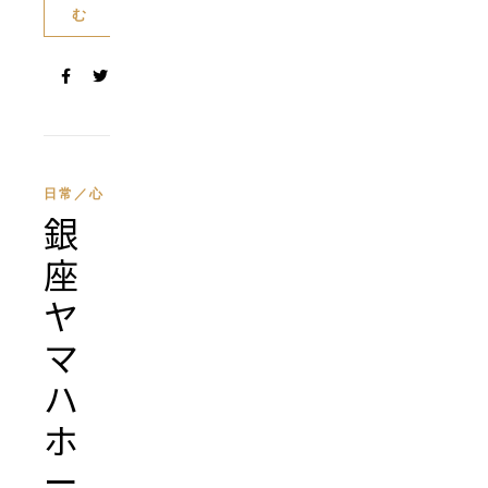
む
日常／心
銀
座
ヤ
マ
ハ
ホ
ー