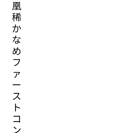
凰
稀
か
な
め
フ
ァ
ー
ス
ト
コ
ン