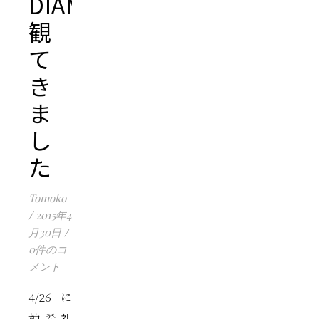
DIAMOND!!』
観
て
き
ま
し
た
Tomoko
/
2015年4
月30日
/
0件のコ
メント
4/26に
柚希礼