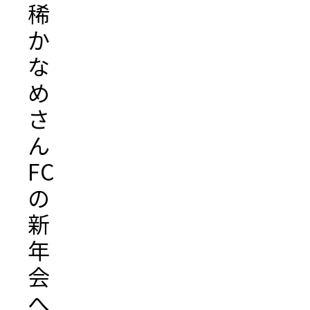
稀
か
な
め
さ
ん
FC
の
新
年
会
へ