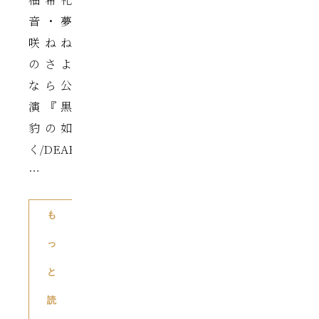
音・夢
咲ねね
のさよ
なら公
演『黒
豹の如
く/DEAR
…
も
っ
と
読