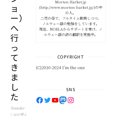
Morten Harket.jp
ョ
(http://www.morten-harket.jp/)の中
の人。
ー）
二児の母で、フルタイム勤務しつつ、
ノルウェー語の勉強をしています。
へ
現在、NORLAからサポートを受け、ノ
行
ルウェー語の詩の翻訳を実施中。
っ
て
COPYRIGHT
き
(C)2010-2024 I’m the one
ま
し
SNS
た
Facebook
Twitter
YouTube
Mastodon
Instagram
Tomoko
/
2017年2