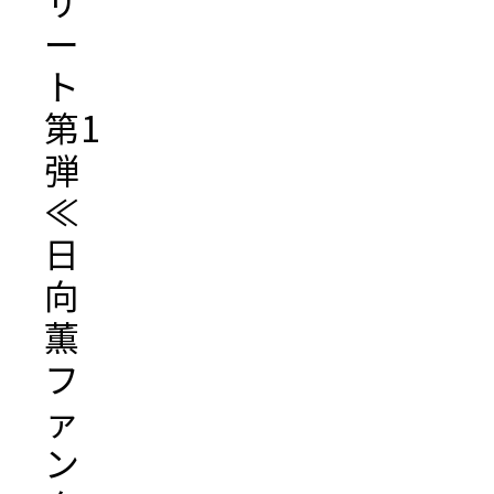
サ
ー
ト
第1
弾
≪
日
向
薫
フ
ァ
ン