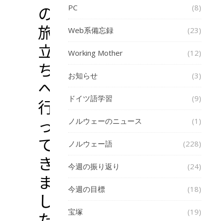
の
PC
(8)
旅
Web系備忘録
(23)
立
Working Mother
(12)
ち』
お知らせ
(3)
へ
ドイツ語学習
(9)
行
っ
ノルウェーのニュース
(1)
て
ノルウェー語
(228)
き
今週の振り返り
(24)
ま
今週の目標
(18)
し
宝塚
(19)
た