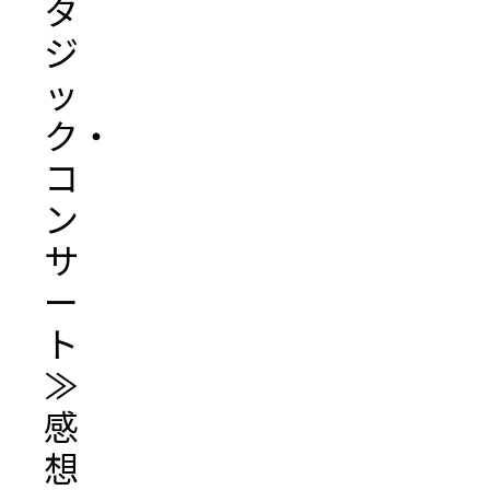
タ
ジ
ッ
ク・
コ
ン
サ
ー
ト
≫
感
想