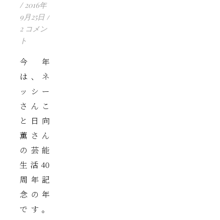
/
2016年
9月25日
/
2 コメン
ト
今年
は、ネ
ッシー
さんこ
と日向
薫さん
の芸能
生活40
周年記
念の年
です。