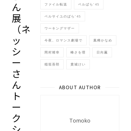
ん
ファイル転送
ベルばら'45
展
ベルサイユのばら'45
（ネ
ワーキングマザー
ッ
今夜、ロマンス劇場で
凰稀かなめ
シ
岡村靖幸
峰さを理
日向薫
ー
稲垣吾郎
貴城けい
さ
ん
ABOUT AUTHOR
ト
ー
ク
Tomoko
シ