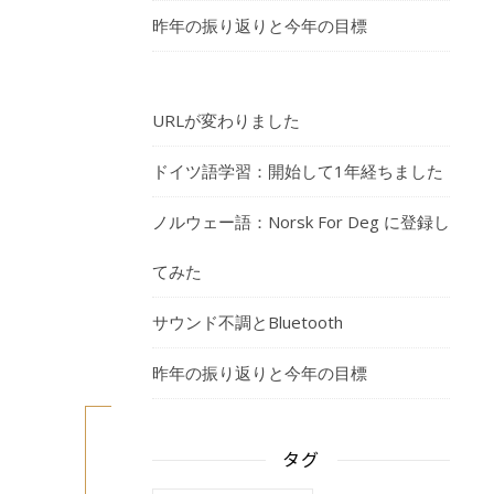
昨年の振り返りと今年の目標
ト
東
京
URLが変わりました
公
演
ドイツ語学習：開始して1年経ちました
（3
ノルウェー語：Norsk For Deg に登録し
月
27
てみた
日
サウンド不調とBluetooth
16:00
～…
昨年の振り返りと今年の目標
も
タグ
っ