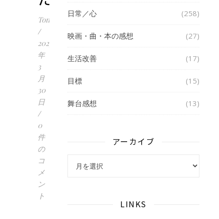
日常／心
(258)
Tomoko
/
映画・曲・本の感想
(27)
2023
年
生活改善
(17)
3
月
目標
(15)
30
日
舞台感想
(13)
/
0
件
アーカイブ
の
アーカイブ
コ
メ
ン
ト
LINKS
峰