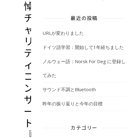
悼
チ
最近の投稿
ャ
URLが変わりました
リ
ドイツ語学習：開始して1年経ちました
テ
ィ
ノルウェー語：Norsk For Deg に登録し
コ
てみた
ン
サウンド不調とBluetooth
サ
昨年の振り返りと今年の目標
ー
ト
カテゴリー
『愛