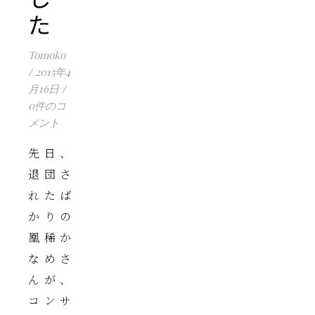
た
Tomoko
/
2015年4
月16日
/
0件のコ
メント
先日、
退団さ
れたば
かりの
凰稀か
なめさ
んが、
コンサ