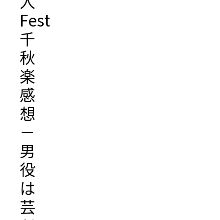
人
Festa』
千
秋
楽
感
想
－
男
役
は
芸