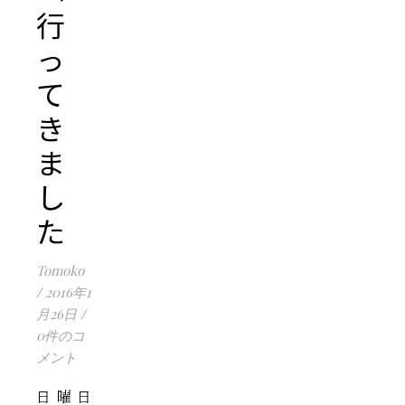
行
っ
て
き
ま
し
た
Tomoko
/
2016年1
月26日
/
0件のコ
メント
日曜日