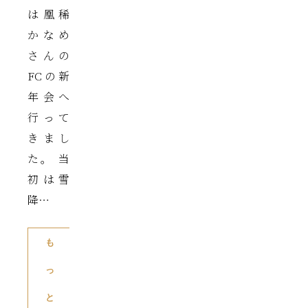
は凰稀
かなめ
さんの
FCの新
年会へ
行って
きまし
た。 当
初は雪
降…
も
っ
と