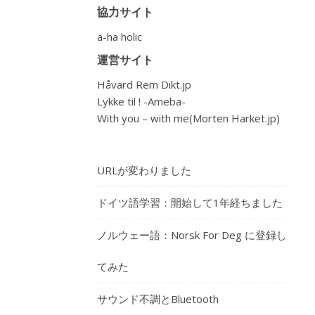
協力サイト
さ
a-ha holic
を
理
運営サイト
追
Håvard Rem Dikt.jp
悼
Lykke til ! -Ameba-
With you – with me(Morten Harket.jp)
チ
ャ
リ
URLが変わりました
テ
ドイツ語学習：開始して1年経ちました
ィ
ー
ノルウェー語：Norsk For Deg に登録し
コ
てみた
ン
サ
サウンド不調とBluetooth
ー